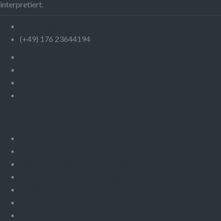
interpretiert.
chezfadi@yahoo.com
(+49) 176 23644194
Schnellzugriff
Impressum
Datenschutzerklärung
Allgemeine Geschäftsbedingungen
Zahlung- und Versandbedingungen
Widerrufsrecht
Kontakt
FAQs