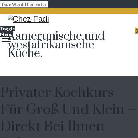
Toggle
0
Kamerunische und
Menu
westafrikanische
Küche.
Privater Kochkurs
Für Groß Und Klein –
Direkt Bei Ihnen