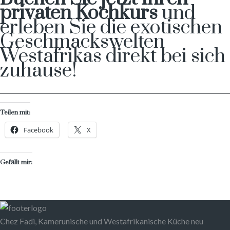
privaten Kochkurs
und
erleben Sie die exotischen
Geschmackswelten
Westafrikas direkt bei sich
zuhause!
Teilen mit:
Facebook
X
Gefällt mir:
Chez Fadi, Kamerunische und Westafrikanische Küche neu