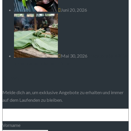
Juni 20, 2026
Mai 30, 2026
Traditionelle Blätter
in der kamerunischen Küche
Newsletter
Melde dich an, um exklusive Angebote zu erhalten und immer
auf dem Laufenden zu bleiben.
Vorname