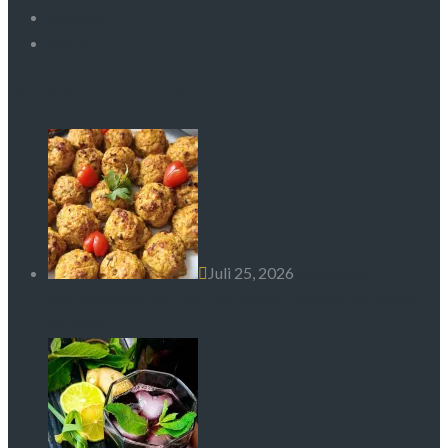
Kontakt
FAQs
Neueste Beiträge
Juli 25, 2026
Hähnchen-
Hackbällchen mit Gari – ein Stück Kamerun aus meiner
Kindheit