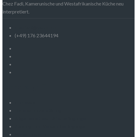
Chez Fadi, Kamerunische und Westafrikanische Küche neu
interpretiert.
chezfadi@yahoo.com
(+49) 176 23644194
Schnellzugriff
Impressum
Datenschutzerklärung
Allgemeine Geschäftsbedingungen
Zahlung- und Versandbedingungen
Widerrufsrecht