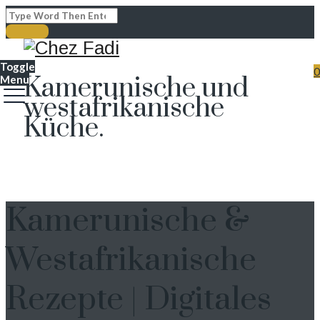
Toggle
0
Kamerunische und
Menu
westafrikanische
Küche.
Kamerunische &
Westafrikanische
Rezepte | Digitales