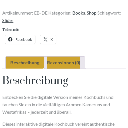
Westafrikanische
Rezepte
Artikelnummer:
EB-DE
Kategorien:
Books
,
Shop
Schlagwort:
|
Slider
Digitales
Teilen mit:
Kochbuch
Facebook
X
Menge
Beschreibung
Rezensionen (0)
Beschreibung
Entdecken Sie die digitale Version meines Kochbuchs und
tauchen Sie ein in die vielfältigen Aromen Kameruns und
Westafrikas – jederzeit und überall.
Dieses interaktive digitale Kochbuch vereint authentische