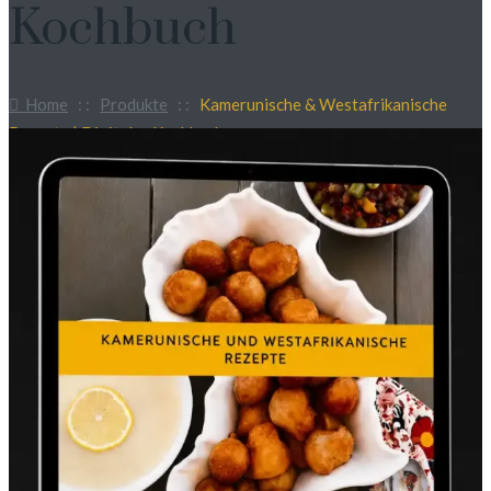
Kochbuch
Home
: :
Produkte
: :
Kamerunische & Westafrikanische
Rezepte | Digitales Kochbuch