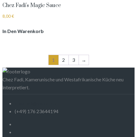
Chez Fadi’s Magic Sauce
8,00
€
In Den Warenkorb
1
2
3
→
Chez Fadi, Kamerunische und Westafrikanische Küche neu
interpretiert.
chezfadi@yahoo.com
(+49) 176 23644194