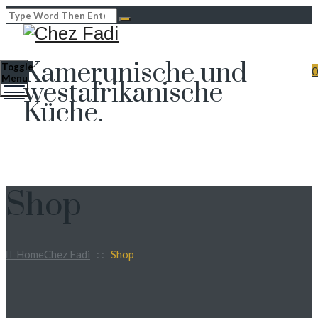
Kamerunische und
Toggle
0
Menu
westafrikanische
Küche.
Shop
Home
Chez Fadi
: :
Shop