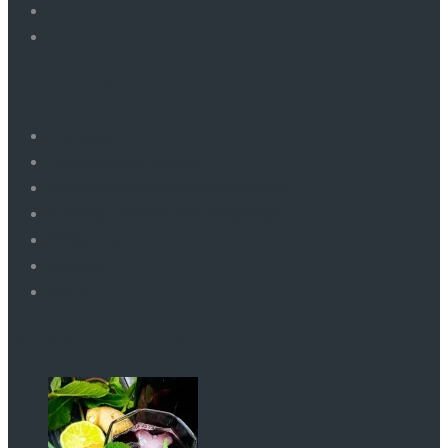
Schnellzugriff
Impressum
Datenschutzerklärung
Allgemeine Geschäftsbedingungen
Zahlung- und Versandbedingungen
Widerrufsrecht
Kontakt
FAQs
Neueste Beiträge