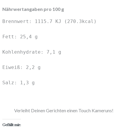
Nährwertangaben pro 100 g
Brennwert: 1115.7 KJ (270.3kcal)

Fett: 25,4 g

Kohlenhydrate: 7,1 g

Eiweiß: 2,2 g

Salz: 1,3 g

Verleiht Deinen Gerichten einen Touch Kameruns!
Gefällt mir: