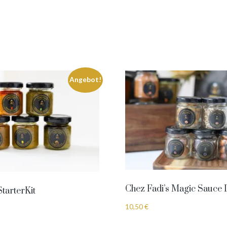
Angebot!
Chez Fadi’s Magic Sauce 
StarterKit
10,50
€
glicher
Aktueller
Preis