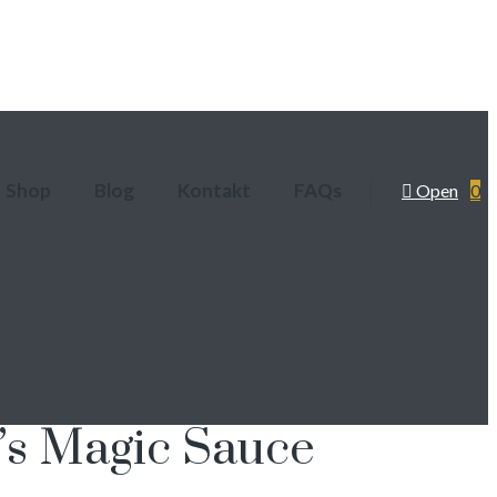
Shop
Blog
Kontakt
FAQs
Open
0
’s Magic Sauce