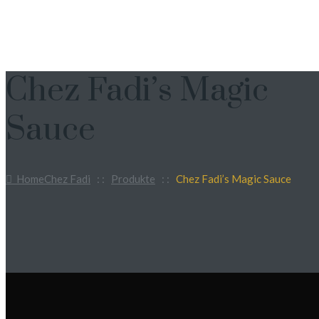
Chez Fadi’s Magic
Sauce
Home
Chez Fadi
: :
Produkte
: :
Chez Fadi’s Magic Sauce