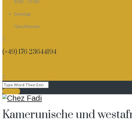
8:00 – 15:00
Sonntag
Geschlossen
(+49) 176 23644194
Hast Du eine Frage? Ruf mich einfach an
Kamerunische und westafr