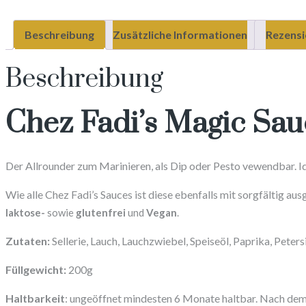
Beschreibung
Zusätzliche Informationen
Rezensi
Beschreibung
Chez Fadi’s Magic Sauc
Der Allrounder zum Marinieren, als Dip oder Pesto vewendbar. I
Wie alle Chez Fadi’s Sauces ist diese ebenfalls mit sorgfältig au
laktose-
sowie
glutenfrei
und
Vegan
.
Zutaten:
Sellerie, Lauch, Lauchzwiebel, Speiseöl, Paprika, Peters
Füllgewicht:
200g
Haltbarkeit
: ungeöffnet mindesten 6 Monate haltbar.
Nach dem