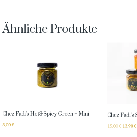
Ähnliche Produkte
Chez Fadi’s Hot&Spicy Green – Mini
Chez Fadi’s 
3,00
€
Ursprün
15,00
€
13,90
€
Preis