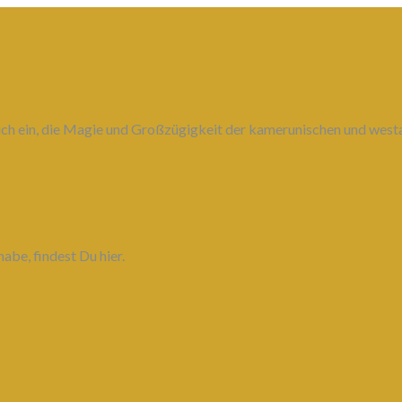
 Dich ein, die Magie und Großzügigkeit der kamerunischen und wes
abe, findest Du hier.