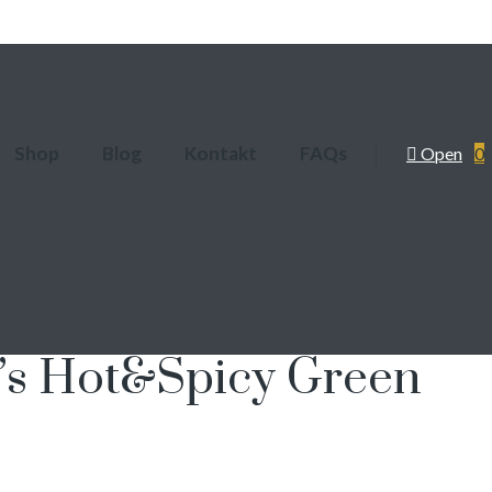
Shop
Blog
Kontakt
FAQs
Open
0
’s Hot&Spicy Green