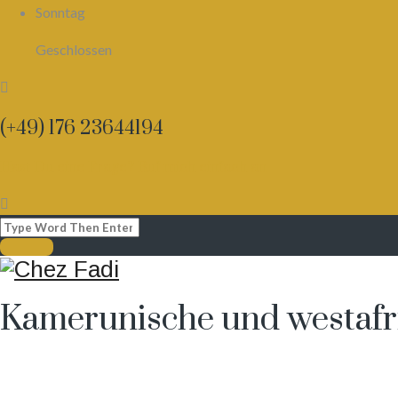
Sonntag
Geschlossen
(+49) 176 23644194
Hast Du eine Frage? Ruf mich einfach an
Kamerunische und westafr