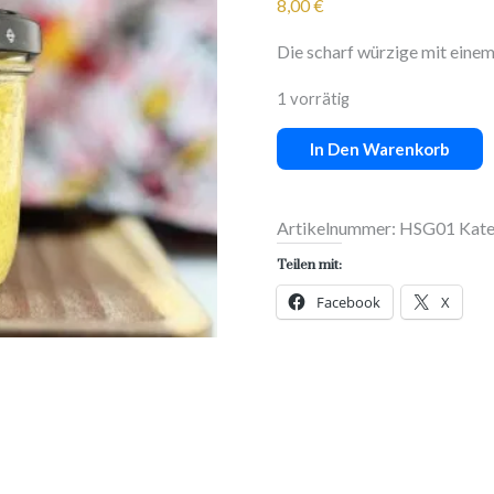
8,00
€
Die scharf würzige mit eine
1 vorrätig
Chez
In Den Warenkorb
Fadi's
Hot&Spicy
Green
Artikelnummer:
HSG01
Kate
Sauce
Teilen mit:
Menge
Facebook
X