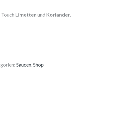
m Touch
Limetten
und
Koriander
.
gorien:
Saucen
,
Shop