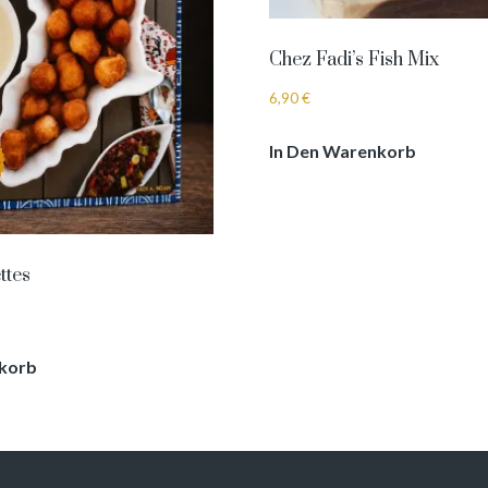
Chez Fadi’s Fish Mix
6,90
€
In Den Warenkorb
ttes
nkorb