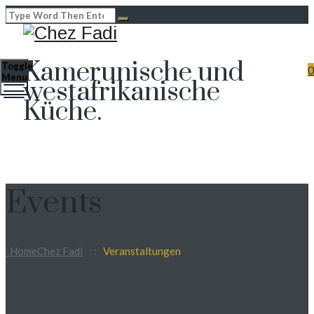
Kamerunische und
Toggle
0
Menu
westafrikanische
Küche.
Events
Home
Chez Fadi
: :
Veranstaltungen