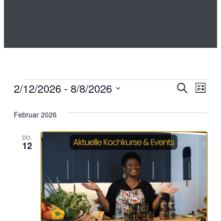
Veran
Veranstaltungen
Ve
2/12/2026
 - 
8/8/2026
Suche
Liste
Such
An
Datum
und
Februar 2026
wählen.
Na
Ansic
Navig
DO.
12