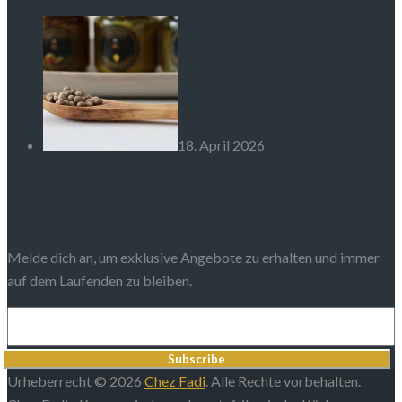
in der kamerunischen Küche
18. April 2026
Penja Pfeffer – Das
Gold von Penja
Newsletter
Melde dich an, um exklusive Angebote zu erhalten und immer
auf dem Laufenden zu bleiben.
Subscribe
Urheberrecht © 2026
Chez Fadi
. Alle Rechte vorbehalten.