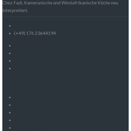
Chez Fadi, Kamerunische und Westafrikanische Küche neu
interpretiert.
chezfadi@yahoo.com
(+49) 176 23644194
Schnellzugriff
Impressum
Datenschutzerklärung
Allgemeine Geschäftsbedingungen
Zahlung- und Versandbedingungen
Widerrufsrecht