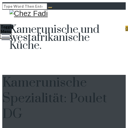
Kamerunische und
Toggle
0
Menu
westafrikanische
Küche.
Kamerunische
Spezialität: Poulet
DG