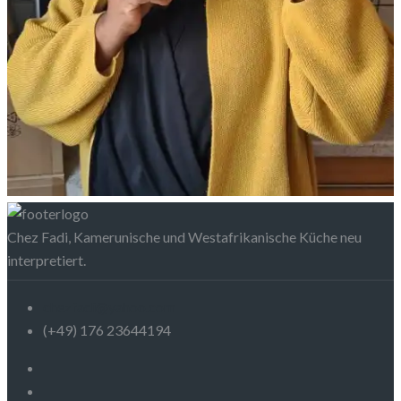
Chez Fadi, Kamerunische und Westafrikanische Küche neu
interpretiert.
chezfadi@yahoo.com
(+49) 176 23644194