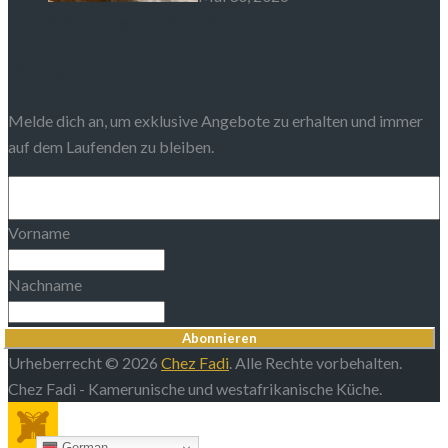
in der kamerunischen Küche
Newsletter
Melde dich an, um exklusive Angebote zu erhalten und immer
auf dem Laufenden zu bleiben.
Vorname
Nachname
Abonnieren
Urheberrecht © 2026
Chez Fadi
. Alle Rechte vorbehalten.
Chez Fadi - Kamerunische und westafrikanische Küche.
German