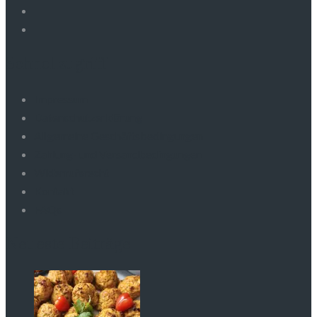
Schnellzugriff
Impressum
Datenschutzerklärung
Allgemeine Geschäftsbedingungen
Zahlung- und Versandbedingungen
Widerrufsrecht
Kontakt
FAQs
Neueste Beiträge