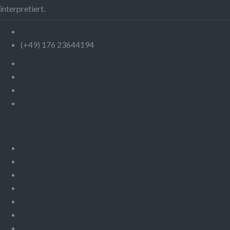
interpretiert.
chezfadi@yahoo.com
(+49) 176 23644194
Schnellzugriff
Impressum
Datenschutzerklärung
Allgemeine Geschäftsbedingungen
Zahlung- und Versandbedingungen
Widerrufsrecht
Kontakt
FAQs