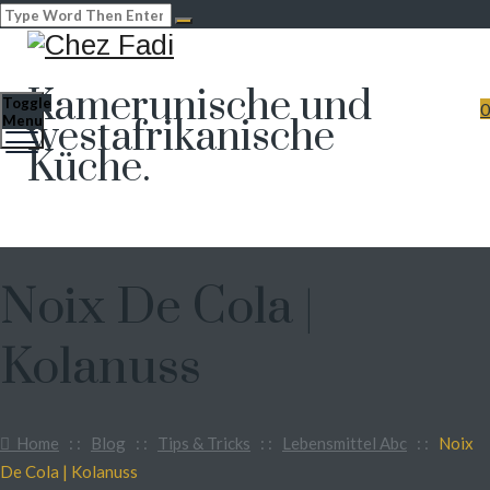
Kamerunische und
Toggle
0
westafrikanische
Menu
Küche.
Noix De Cola |
Kolanuss
Home
: :
Blog
: :
Tips & Tricks
: :
Lebensmittel Abc
: :
Noix
De Cola | Kolanuss