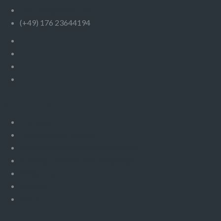
chezfadi@yahoo.com
(+49) 176 23644194
Schnellzugriff
Impressum
Datenschutzerklärung
Allgemeine Geschäftsbedingungen
Zahlung- und Versandbedingungen
Widerrufsrecht
Kontakt
FAQs