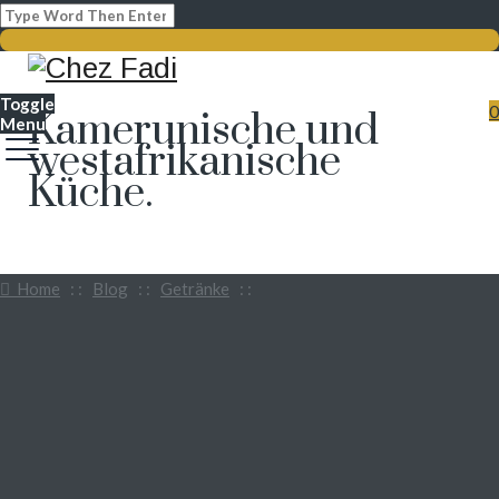
Toggle
0
Kamerunische und
Menu
westafrikanische
Küche.
Home
: :
Blog
: :
Getränke
: :