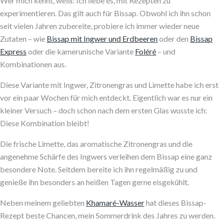
Wer mich kennt, weiß: Ich liebe es, mit Rezepten zu
experimentieren. Das gilt auch für Bissap. Obwohl ich ihn schon
seit vielen Jahren zubereite, probiere ich immer wieder neue
Zutaten – wie
Bissap mit Ingwer und Erdbeeren
oder den
Bissap
Express
oder die kamerunische Variante
Foléré
– und
Kombinationen aus.
Diese Variante mit Ingwer, Zitronengras und Limette habe ich erst
vor ein paar Wochen für mich entdeckt. Eigentlich war es nur ein
kleiner Versuch – doch schon nach dem ersten Glas wusste ich:
Diese Kombination bleibt!
Die frische Limette, das aromatische Zitronengras und die
angenehme Schärfe des Ingwers verleihen dem Bissap eine ganz
besondere Note. Seitdem bereite ich ihn regelmäßig zu und
genieße ihn besonders an heißen Tagen gerne eisgekühlt.
Neben meinem geliebten
Khamaré-Wasser
hat dieses Bissap-
Rezept beste Chancen, mein Sommerdrink des Jahres zu werden.