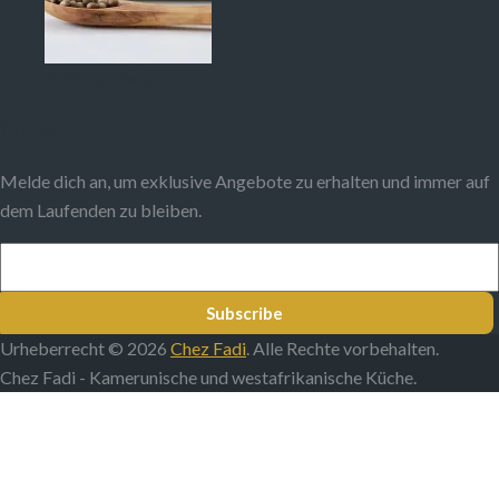
Gold von Penja
Newsletter
Melde dich an, um exklusive Angebote zu erhalten und immer auf
dem Laufenden zu bleiben.
Subscribe
Urheberrecht © 2026
Chez Fadi
. Alle Rechte vorbehalten.
Chez Fadi - Kamerunische und westafrikanische Küche.