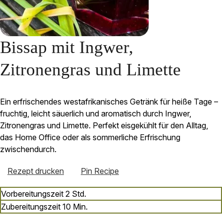
Bissap mit Ingwer,
Zitronengras und Limette
Ein erfrischendes westafrikanisches Getränk für heiße Tage –
fruchtig, leicht säuerlich und aromatisch durch Ingwer,
Zitronengras und Limette. Perfekt eisgekühlt für den Alltag,
das Home Office oder als sommerliche Erfrischung
zwischendurch.
Rezept drucken
Pin Recipe
Stunden
Vorbereitungszeit
2
Std.
Minuten
Zubereitungszeit
10
Min.