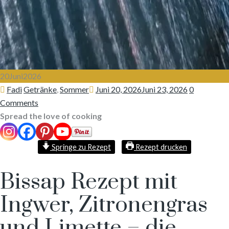
20
Juni
2026
Author
Categories
Posted
Fadi
Getränke
,
Sommer
Juni 20, 2026
Juni 23, 2026
0
on
Comments
Spread the love of cooking
Springe zu Rezept
Rezept drucken
Bissap Rezept mit
Ingwer, Zitronengras
und Limette – die