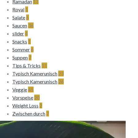
Ramadan
13
Royal
1
Salate
6
Saucen
36
slider
4
Snacks
1
Sommer
6
Suppen
7
Tips & Tricks
11
Typisch Kamerunisch
23
Typisch Kamerunisch
26
Veggie
45
Vorspeise
20
Weight Loss
2
Zwischen durch
7