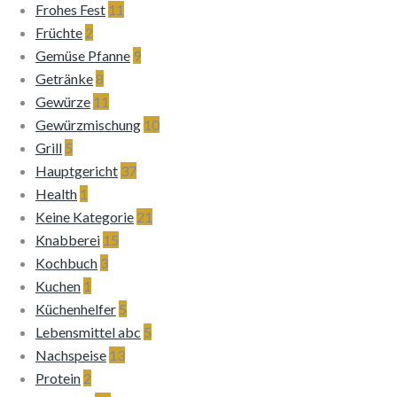
Frohes Fest
11
Früchte
2
Gemüse Pfanne
9
Getränke
8
Gewürze
11
Gewürzmischung
10
Grill
5
Hauptgericht
37
Health
1
Keine Kategorie
21
Knabberei
15
Kochbuch
3
Kuchen
1
Küchenhelfer
5
Lebensmittel abc
5
Nachspeise
13
Protein
2