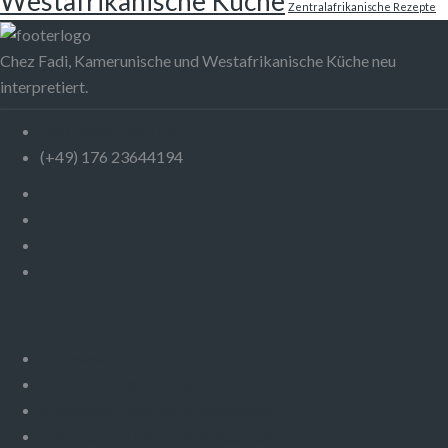
Westafrikanische Küche
Zentralafrikanische Rezepte
Chez Fadi, Kamerunische und Westafrikanische Küche neu
interpretiert.
chezfadi@yahoo.com
(+49) 176 23644194
Schnellzugriff
Impressum
Datenschutzerklärung
Allgemeine Geschäftsbedingungen
Zahlung- und Versandbedingungen