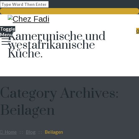
Toggle
0
Kamerunische und
Menu
westafrikanische
Küche.
Category Archives:
Beilagen
Home
: :
Blog
: :
Beilagen