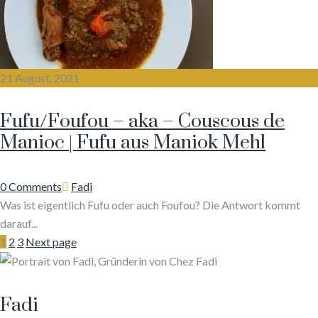
21 August, 2021
Fufu/Foufou – aka – Couscous de
Manioc | Fufu aus Maniok Mehl
Author
0 Comments
Fadi
Was ist eigentlich Fufu oder auch Foufou? Die Antwort kommt
darauf...
1
2
3
Next page
Fadi