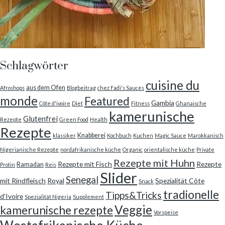
Schlagwörter
cuisine du
aus dem Ofen
Afroshops
Blogbeitrag
chez Fadi's Sauces
monde
Featured
Gambia
Côte d'ivoire
Diet
Fitness
Ghanaische
kamerunische
Glutenfrei
Rezepte
Green Food
Health
Rezepte
Knabberei
klassiker
Kochbuch
Kuchen
Magic Sauce
Marokkanisch
Nigerianische Rezepte
nordafrikanische küche
Organic
orientalische küche
Private
Rezepte mit Huhn
Rezepte mit Fisch
Rezepte
Ramadan
Protin
Reis
Slider
Senegal
mit Rindfleisch
Royal
Spezialität Côte
Snack
tradionelle
Tipps&Tricks
d'Ivoire
Spezialität Nigeria
Supplement
Veggie
kamerunische rezepte
Vorspeise