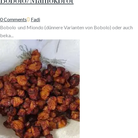
Bobolo/Maniokbrot
Author
0 Comments
Fadi
Bobolo und Miondo (dünnere Varianten von Bobolo) oder auch
beka...