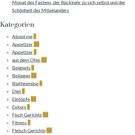
Monat des Fastens, der Rückkehr zu sich selbst und der
Schönheit des Miteinanders
Kategorien
About me
2
Appetizer
14
Appetizer
2
aus dem Ofen
17
Beignets
5
Beilagen
12
Blattgemüse
9
Diet
1
Eintöpfe
17
Exkurs
1
Fisch Gerichte
14
Fitness
2
Fleisch Gerichte
19