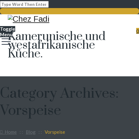
Toggle
0
Kamerunische und
Menu
westafrikanische
Küche.
Category Archives:
Vorspeise
Home
: :
Blog
: :
Vorspeise