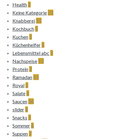
Health
1
Keine Kategorie
21
Knabberei
15
Kochbuch
3
Kuchen
1
Küchenhelfer
5
Lebensmittel abc
5
Nachspeise
13
Protein
2
Ramadan
13
Royal
1
Salate
6
Saucen
36
slider
4
Snacks
1
Sommer
6
Suppen
7