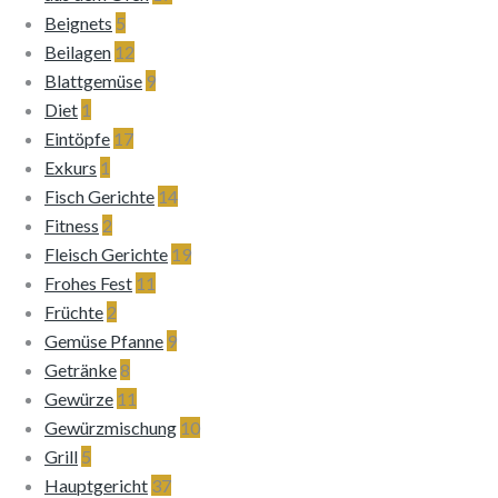
Beignets
5
Beilagen
12
Blattgemüse
9
Diet
1
Eintöpfe
17
Exkurs
1
Fisch Gerichte
14
Fitness
2
Fleisch Gerichte
19
Frohes Fest
11
Früchte
2
Gemüse Pfanne
9
Getränke
8
Gewürze
11
Gewürzmischung
10
Grill
5
Hauptgericht
37