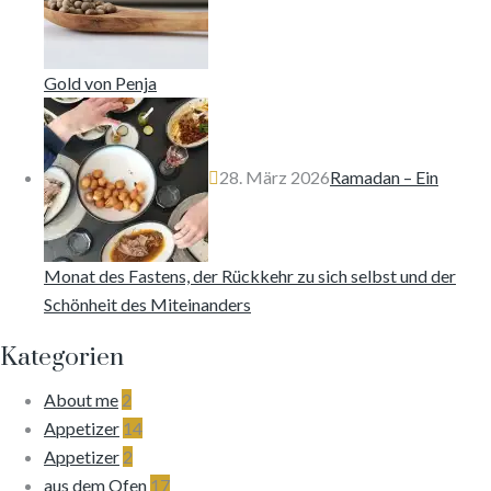
Gold von Penja
28. März 2026
Ramadan – Ein
Monat des Fastens, der Rückkehr zu sich selbst und der
Schönheit des Miteinanders
Kategorien
About me
2
Appetizer
14
Appetizer
2
aus dem Ofen
17