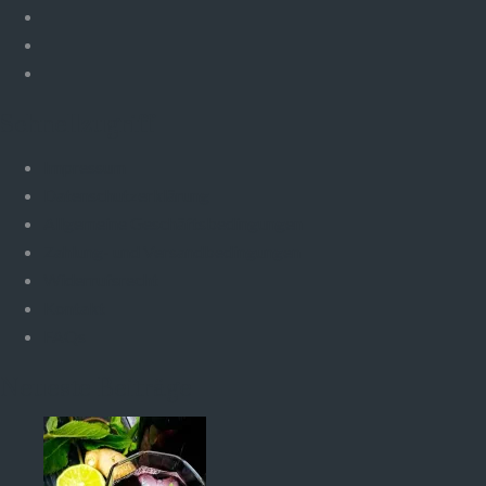
Schnellzugriff
Impressum
Datenschutzerklärung
Allgemeine Geschäftsbedingungen
Zahlung- und Versandbedingungen
Widerrufsrecht
Kontakt
FAQs
Neueste Beiträge