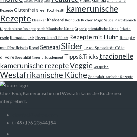
Gambia
Côte d'ivoire
Diet
Fitness
Ghanaische
kamerunische
Glutenfrei
Rezepte
Green Food
Health
Rezepte
Knabberei
klassiker
Kochbuch
Kuchen
Magic Sauce
Marokkanisch
Nigerianische Rezepte
nordafrikanische küche
Organic
orientalische küche
Private
Rezepte mit Huhn
Rezepte mit Fisch
Rezepte
Ramadan
Protin
Reis
Slider
Senegal
mit Rindfleisch
Royal
Spezialität Côte
Snack
tradionelle
Tipps&Tricks
d'Ivoire
Spezialität Nigeria
Supplement
Veggie
kamerunische rezepte
Vorspeise
Westafrikanische Küche
Zentralafrikanische Rezepte
Chez Fadi, Kamerunische und Westafrikanische Küche neu
interpretiert.
chezfadi@yahoo.com
(+49) 176 23644194