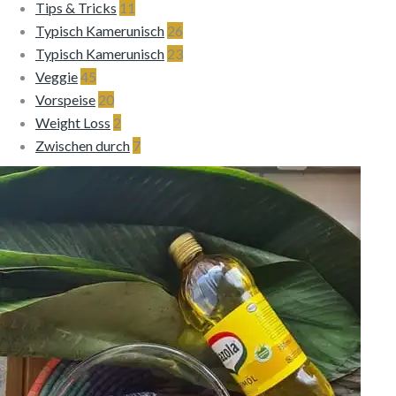
Tips & Tricks
11
Typisch Kamerunisch
26
Typisch Kamerunisch
23
Veggie
45
Vorspeise
20
Weight Loss
2
Zwischen durch
7