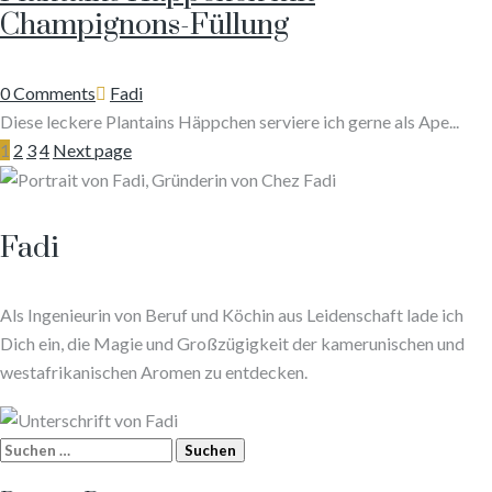
Champignons-Füllung
Author
0 Comments
Fadi
Diese leckere Plantains Häppchen serviere ich gerne als Ape...
1
2
3
4
Next page
Fadi
Als Ingenieurin von Beruf und Köchin aus Leidenschaft lade ich
Dich ein, die Magie und Großzügigkeit der kamerunischen und
westafrikanischen Aromen zu entdecken.
Suchen
nach: