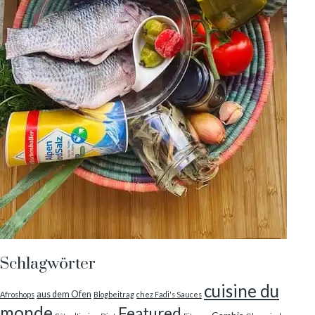
Schlagwörter
cuisine du
aus dem Ofen
Afroshops
Blogbeitrag
chez Fadi's Sauces
monde
Featured