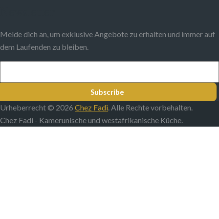
Newsletter
Melde dich an, um exklusive Angebote zu erhalten und immer auf
dem Laufenden zu bleiben.
Subscribe
Urheberrecht © 2026
Chez Fadi
. Alle Rechte vorbehalten.
Chez Fadi - Kamerunische und westafrikanische Küche.