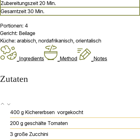
Minuten
Zubereitungszeit
20
Min.
Minuten
Gesamtzeit
30
Min.
Portionen:
4
Gericht:
Beilage
Küche:
arabisch, nordafrikanisch, orientalisch
Ingredients
Method
Notes
Zutaten
400
g
Kichererbsen
vorgekocht
200
g
geschälte Tomaten
3
große Zucchini