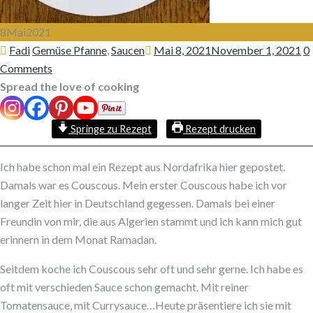
8
Mai
2021
Author
Categories
Posted
Fadi
Gemüse Pfanne
,
Saucen
Mai 8, 2021
November 1, 2021
0
on
Comments
Spread the love of cooking
Springe zu Rezept
Rezept drucken
Ich habe schon mal ein Rezept aus Nordafrika hier gepostet.
Damals war es Couscous. Mein erster Couscous habe ich vor
langer Zeit hier in Deutschland gegessen. Damals bei einer
Freundin von mir, die aus Algerien stammt und ich kann mich gut
erinnern in dem Monat Ramadan.
Seitdem koche ich Couscous sehr oft und sehr gerne. Ich habe es
oft mit verschieden Sauce schon gemacht. Mit reiner
Tomatensauce, mit Currysauce…Heute präsentiere ich sie mit