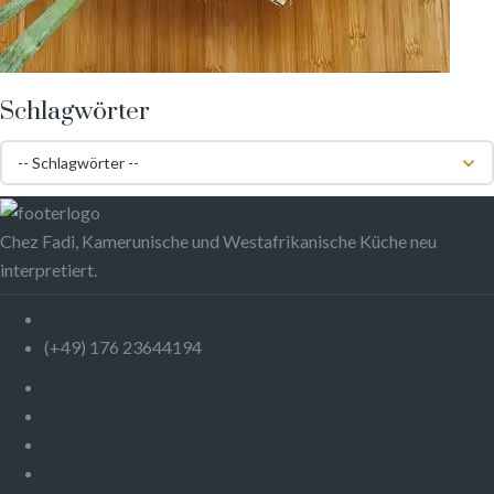
Schlagwörter
Chez Fadi, Kamerunische und Westafrikanische Küche neu
interpretiert.
chezfadi@yahoo.com
(+49) 176 23644194