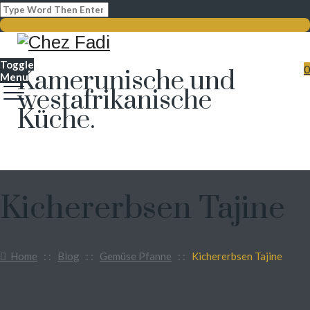
Toggle
0
Kamerunische und
Menu
westafrikanische
Küche.
Kichererbsen Tajine
Home
: :
Blog
: :
Gemüse Pfanne
: :
Kichererbsen Tajine