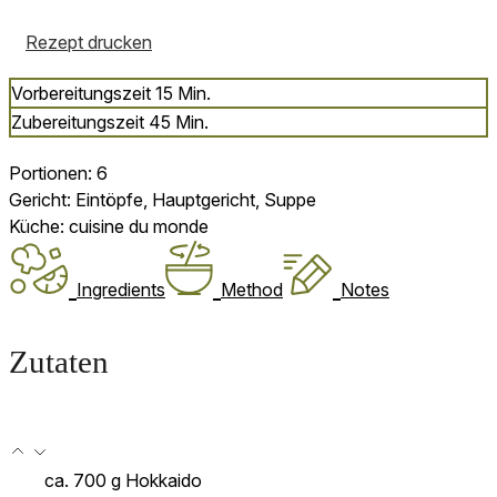
Rezept drucken
Minuten
Vorbereitungszeit
15
Min.
Minuten
Zubereitungszeit
45
Min.
Portionen:
6
Gericht:
Eintöpfe, Hauptgericht, Suppe
Küche:
cuisine du monde
Ingredients
Method
Notes
Zutaten
ca. 700
g
Hokkaido