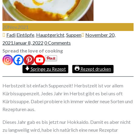
20
Nov.
2021
Author
Categories
Posted
Fadi
Eintöpfe
,
Hauptgericht
,
Suppen
November 20,
on
2021
Januar 8, 2022
0 Comments
Spread the love of cooking
Springe zu Rezept
Rezept drucken
Herbstzeit ist einfach Suppenzeit! Herbstzeit ist vor allem
Kürbissuppenzeit. Jedes Jahr im Herbst gibt es bei uns oft
Kürbissuppe. Dabei probiere ich immer wieder neue Sorten und
Rezepturen aus.
Dieses Jahr gab es bis jetzt nur Hokkaido. Damit es aber nicht
zu langweilig wird, habe ich natürlich eine neue Rezeptur