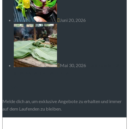
Juni 20, 2026
Mai 30, 2026
Traditionelle Blätter
in der kamerunischen Küche
Newsletter
Melde dich an, um exklusive Angebote zu erhalten und immer
auf dem Laufenden zu bleiben.