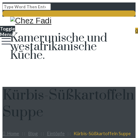
Toggle
0
Kamerunische und
Menu
westafrikanische
Küche.
Kürbis-Süßkartoffeln
Suppe
Home
: :
Blog
: :
Eintöpfe
: :
Kürbis-Süßkartoffeln Suppe