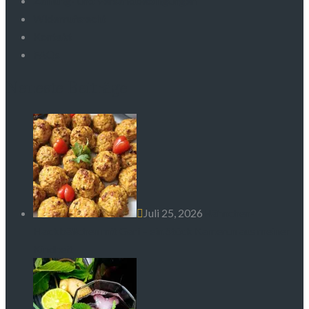
Zahlung- und Versandbedingungen
Widerrufsrecht
Kontakt
FAQs
Neueste Beiträge
Juli 25, 2026
Hähnchen-
Hackbällchen mit Gari – ein Stück Kamerun aus meiner
Kindheit