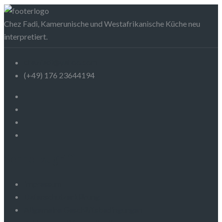
Chez Fadi, Kamerunische und Westafrikanische Küche neu
interpretiert.
chezfadi@yahoo.com
(+49) 176 23644194
Schnellzugriff
Impressum
Datenschutzerklärung
Allgemeine Geschäftsbedingungen