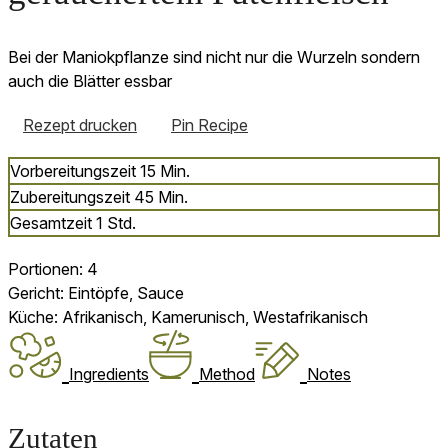
Bei der Maniokpflanze sind nicht nur die Wurzeln sondern
auch die Blätter essbar
Rezept drucken
Pin Recipe
Minuten
Vorbereitungszeit
15
Min.
Minuten
Zubereitungszeit
45
Min.
Stunde
Gesamtzeit
1
Std.
Portionen:
4
Gericht:
Eintöpfe, Sauce
Küche:
Afrikanisch, Kamerunisch, Westafrikanisch
Ingredients
Method
Notes
Zutaten