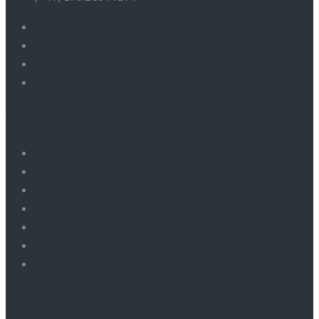
Schnellzugriff
Impressum
Datenschutzerklärung
Allgemeine Geschäftsbedingungen
Zahlung- und Versandbedingungen
Widerrufsrecht
Kontakt
FAQs
Neueste Beiträge