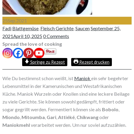
25
Sep.
2021
Author
Categories
Posted
Fadi
Blattgemüse
,
Fleisch Gerichte
,
Saucen
September 25,
on
2021
April 10, 2025
0 Comments
Spread the love of cooking
Springe zu Rezept
Rezept drucken
Wie Du bestimmst schon weißt, ist
Maniok
ein sehr begehrter
Lebensmittel in der Kamerunischen und Westafrikanischen
Küche. Maniok Wurzeln oder Knollen sind eine leckere Beilage
zu viele Gerichte. Sie können sowohl gedämpft, frittiert oder
sogar gegrillt werden. Fermentiert können sie als
Bobolo
,
Miondo
,
Mitoumba
,
Gari
,
Attiéké
,
Chikwang
oder
Maniokmehl
verarbeitet werden. Um nur soviel aufzuzählen.