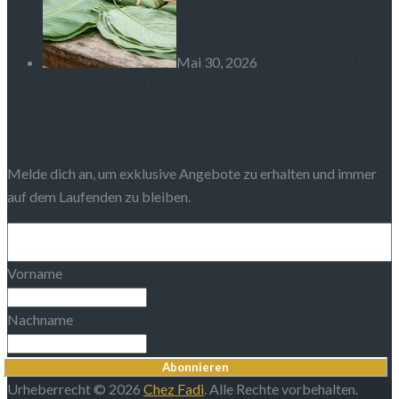
Mai 30, 2026
Traditionelle Blätter
in der kamerunischen Küche
Newsletter
Melde dich an, um exklusive Angebote zu erhalten und immer
auf dem Laufenden zu bleiben.
Vorname
Nachname
Abonnieren
Urheberrecht © 2026
Chez Fadi
. Alle Rechte vorbehalten.