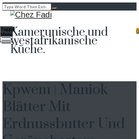
Kamerunische und
Toggle
0
Menu
westafrikanische
Küche.
Kpwem | Maniok
Blätter Mit
Erdnussbutter Und