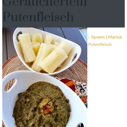
Geräuchertem
Putenfleisch
Home
Chez Fadi
: :
Blog
: :
Blattgemüse
: :
Kpwem | Maniok
Blätter Mit Erdnussbutter Und Geräuchertem Putenfleisch