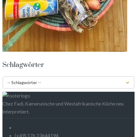
Schlagwörter
Chez Fadi, Kamerunische und Westafrikanische Küche neu
interpretiert.
chezfadi@yahoo.com
(+49) 176 23644194