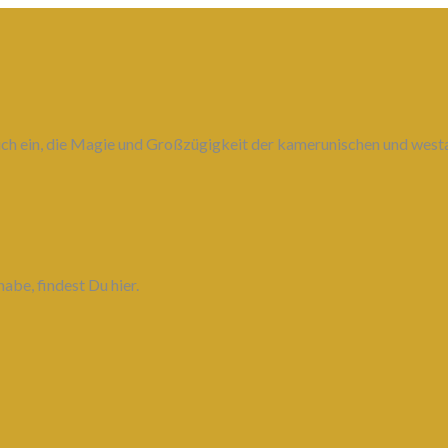
 Dich ein, die Magie und Großzügigkeit der kamerunischen und wes
abe, findest Du hier.