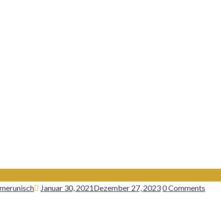
Posted
merunisch
Januar 30, 2021
Dezember 27, 2023
0 Comments
on