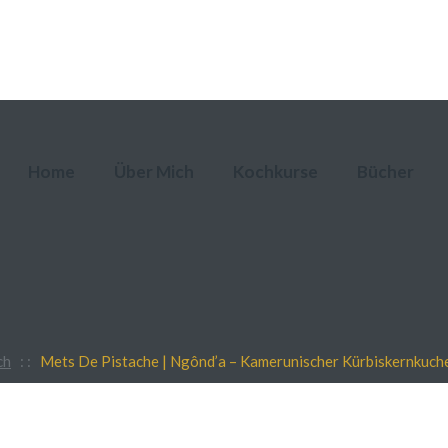
Home
Über Mich
Kochkurse
Bücher
ch
: :
Mets De Pistache | Ngônd’a – Kamerunischer Kürbiskernkuch