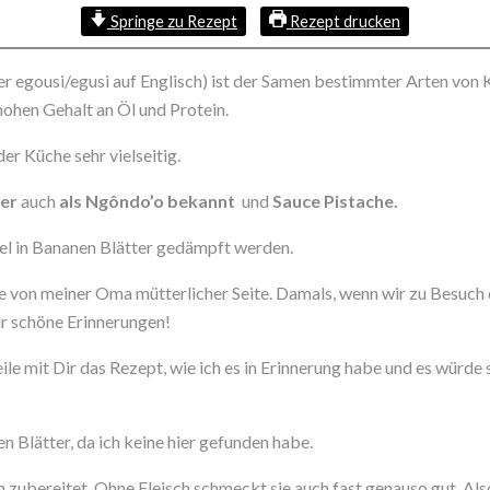
Springe zu Rezept
Rezept drucken
der egousi/egusi auf Englisch) ist der Samen bestimmter Arten von 
hohen Gehalt an Öl und Protein.
er Küche sehr vielseitig.
der
auch
als Ngôndo’o bekannt
und
Sauce Pistache.
nel in Bananen Blätter gedämpft werden.
die von meiner Oma mütterlicher Seite. Damals, wenn wir zu Besuc
ür schöne Erinnerungen!
ile mit Dir das Rezept, wie ich es in Erinnerung habe und es würde
Blätter, da ich keine hier gefunden habe.
ch zubereitet. Ohne Fleisch schmeckt sie auch fast genauso gut. Als