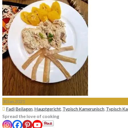
30
Jan.
2021
Author
Categories
Fadi
Beilagen
,
Hauptgericht
,
Typisch Kamerunisch
,
Typisch Ka
Spread the love of cooking