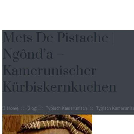
Mets De Pistache |
Ngônd’a –
Kamerunischer
Kürbiskernkuchen
Home
: :
Blog
: :
Typisch Kamerunisch
: :
Typisch Kamerunis