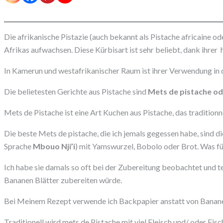
Die afrikanische Pistazie (auch bekannt als Pistache africaine o
Afrikas aufwachsen. Diese Kürbisart ist sehr beliebt, dank ihrer 
In Kamerun und westafrikanischer Raum ist ihrer Verwendung in d
Die belietesten Gerichte aus Pistache sind
Mets de pistache o
Mets de Pistache ist eine Art Kuchen aus Pistache, das tradition
Die beste Mets de pistache, die ich jemals gegessen habe, sind 
Sprache
Mbouo Nji’i
) mit Yamswurzel, Bobolo oder Brot. Was f
Ich habe sie damals so oft bei der Zubereitung beobachtet und te
Bananen Blätter zubereiten würde.
Bei Meinem Rezept verwende ich Backpapier anstatt von Bananen 
Traditionell wird mets de Pistache mit viel Fleisch und/ oder Fis