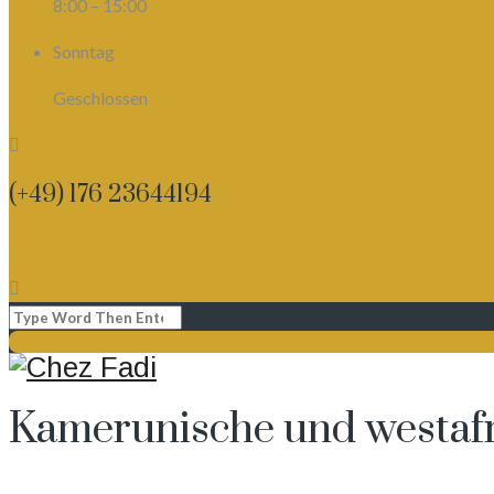
8:00 – 15:00
Sonntag
Geschlossen
(+49) 176 23644194
Hast Du eine Frage? Ruf mich einfach an
Kamerunische und westafr