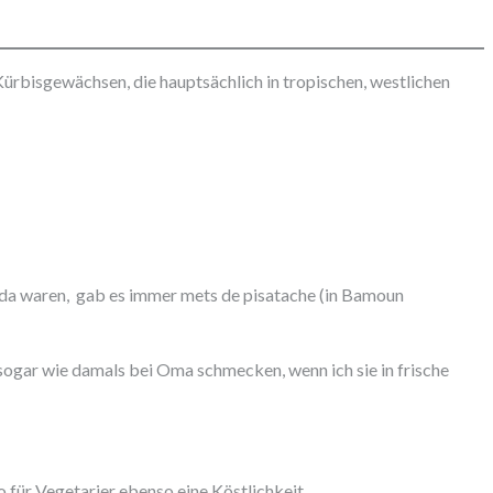
Kürbisgewächsen, die hauptsächlich in tropischen, westlichen
h da waren, gab es immer mets de pisatache (in Bamoun
 sogar wie damals bei Oma schmecken, wenn ich sie in frische
o für Vegetarier ebenso eine Köstlichkeit.