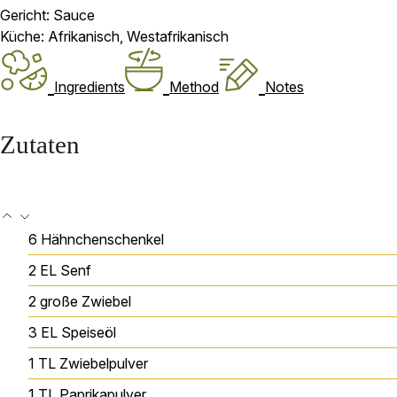
Gericht:
Sauce
Küche:
Afrikanisch, Westafrikanisch
Ingredients
Method
Notes
Zutaten
6
Hähnchenschenkel
2
EL
Senf
2
große Zwiebel
3
EL
Speiseöl
1
TL
Zwiebelpulver
1
TL
Paprikapulver