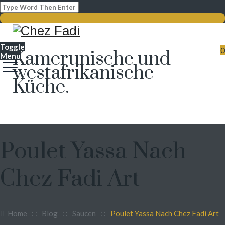
Toggle
0
Kamerunische und
Menu
westafrikanische
Küche.
Poulet Yassa Nach
Chez Fadi Art
Home
: :
Blog
: :
Saucen
: :
Poulet Yassa Nach Chez Fadi Art