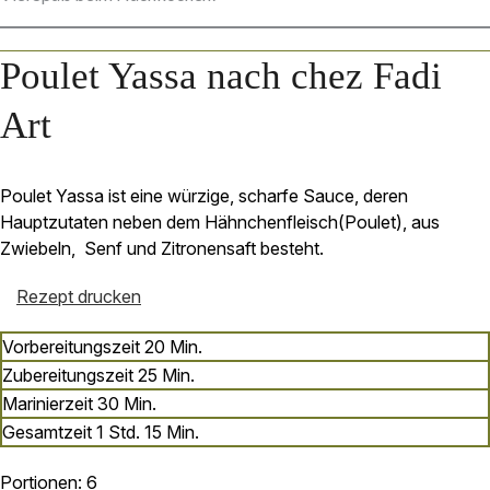
Poulet Yassa nach chez Fadi
Art
Poulet Yassa ist eine würzige, scharfe Sauce, deren
Hauptzutaten neben dem Hähnchenfleisch(Poulet), aus
Zwiebeln, Senf und Zitronensaft besteht.
Rezept drucken
Minuten
Vorbereitungszeit
20
Min.
Minuten
Zubereitungszeit
25
Min.
Minuten
Marinierzeit
30
Min.
Stunde
Minuten
Gesamtzeit
1
Std.
15
Min.
Portionen:
6