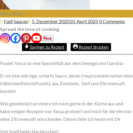
5
Dez.
2020
Author
Categories
Posted
Fadi
Saucen
5. Dezember 2020
10. April 2025
0 Comments
on
Spread the love of cooking
Springe zu Rezept
Rezept drucken
Poulet Yassa ist eine Spezialität aus dem Senegal und Gambia
Es ist eine würzige, scharfe Sauce, deren Hauptzutaten neben dem
Hähnchenfleisch(Poulet), aus Zwiebeln, Senf und Zitronensaft
besteht.
Wie gewöhnlich probiere ich mich gerne in der Küche aus und
habe einigen Rezepte von Yassa probiert und mich für die Version
ohne Zitronensaft entschieden. Dieses teile ich heute mit Dir
Viel Spaß beim Nachkochen!