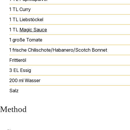
1
TL
Curry
1
TL
Liebstöckel
1
TL
Magic Sauce
1
große Tomate
1
frische Chilischote/Habanero/Scotch Bonnet
Frittieröl
3
EL
Essig
200
ml
Wasser
Salz
Method