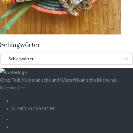
Schlagwörter
Chez Fadi, Kamerunische und Westafrikanische Küche neu
interpretiert.
chezfadi@yahoo.com
(+49) 176 23644194