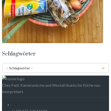
Schlagwörter
Chez Fadi, Kamerunische und Westafrikanische Küche neu
interpretiert.
chezfadi@yahoo.com
(+49) 176 23644194