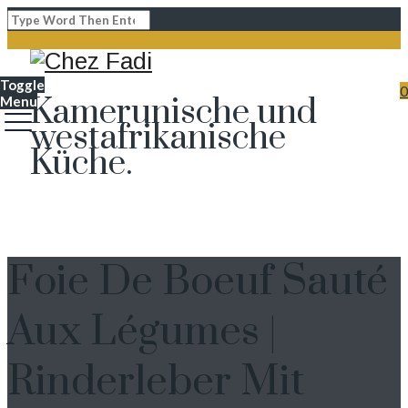
Toggle
0
Kamerunische und
Menu
westafrikanische
Küche.
Foie De Boeuf Sauté
Aux Légumes |
Rinderleber Mit