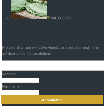
Mai 30, 2026
Traditionelle Blätter
in der kamerunischen Küche
Newsletter
Melde dich an, um exklusive Angebote zu erhalten und immer
auf dem Laufenden zu bleiben.
Vorname
Nachname
Abonnieren