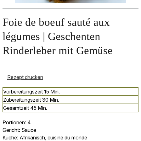
Foie de boeuf sauté aux
légumes | Geschenten
Rinderleber mit Gemüse
Rezept drucken
Minuten
Vorbereitungszeit
15
Min.
Minuten
Zubereitungszeit
30
Min.
Minuten
Gesamtzeit
45
Min.
Portionen:
4
Gericht:
Sauce
Küche:
Afrikanisch, cuisine du monde