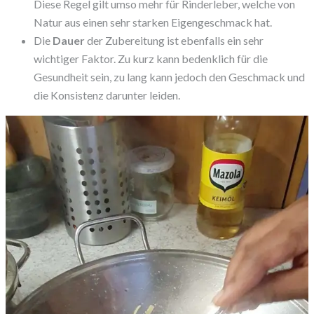
Diese Regel gilt umso mehr für Rinderleber, welche von
Natur aus einen sehr starken Eigengeschmack hat.
Die
Dauer
der Zubereitung ist ebenfalls ein sehr
wichtiger Faktor. Zu kurz kann bedenklich für die
Gesundheit sein, zu lang kann jedoch den Geschmack und
die Konsistenz darunter leiden.