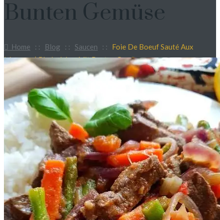
Bunten Gemüse
Home
: :
Blog
: :
Saucen
: :
Foie De Boeuf Sauté Aux
Légumes | Rinderleber Mit Bunten Gemüse