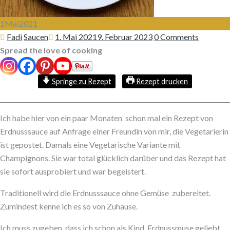
1
Mai
2021
Author
Categories
Posted
Fadi
Saucen
1. Mai 2021
9. Februar 2023
0 Comments
on
Spread the love of cooking
Springe zu Rezept
Rezept drucken
Ich habe hier von ein paar Monaten schon mal ein Rezept von
Erdnusssauce auf Anfrage einer Freundin von mir, die Vegetarierin
ist gepostet. Damals eine Vegetarische Variante mit
Champignons. Sie war total glücklich darüber und das Rezept hat
sie sofort ausprobiert und war begeistert.
Traditionell wird die Erdnusssauce ohne Gemüse zubereitet.
Zumindest kenne ich es so von Zuhause.
Ich muss zugeben, dass ich schon als Kind Erdnussmuse geliebt