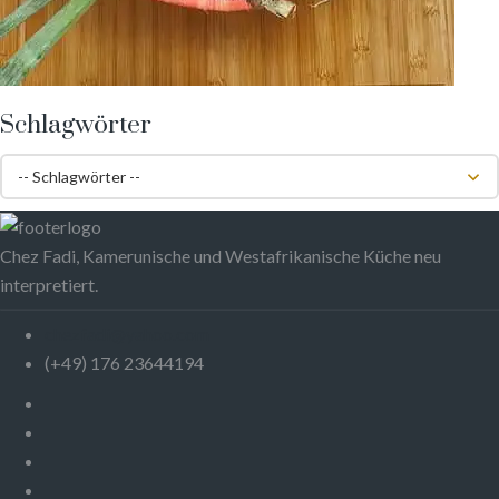
Schlagwörter
Chez Fadi, Kamerunische und Westafrikanische Küche neu
interpretiert.
chezfadi@yahoo.com
(+49) 176 23644194