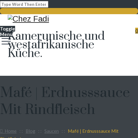
Toggle
0
Kamerunische und
Menu
westafrikanische
Küche.
Mafé | Erdnusssauce
Mit Rindfleisch
Home
: :
Blog
: :
Saucen
: :
Mafé | Erdnusssauce Mit