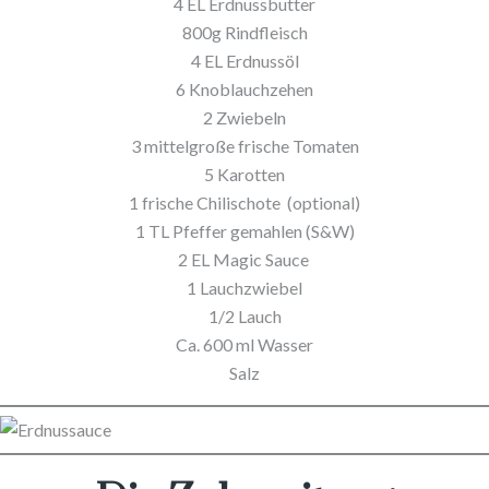
4 EL Erdnussbutter
800g Rindfleisch
4 EL Erdnussöl
6 Knoblauchzehen
2 Zwiebeln
3 mittelgroße frische Tomaten
5 Karotten
1 frische Chilischote (optional)
1 TL Pfeffer gemahlen (S&W)
2 EL Magic Sauce
1 Lauchzwiebel
1/2 Lauch
Ca. 600 ml Wasser
Salz