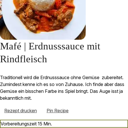
Mafé | Erdnusssauce mit
Rindfleisch
Traditionell wird die Erdnusssauce ohne Gemüse zubereitet.
Zumindest kenne ich es so von Zuhause. Ich finde aber dass
Gemüse ein bisschen Farbe ins Spiel bringt. Das Auge isst ja
bekanntlich mit.
Rezept drucken
Pin Recipe
Minuten
Vorbereitungszeit
15
Min.